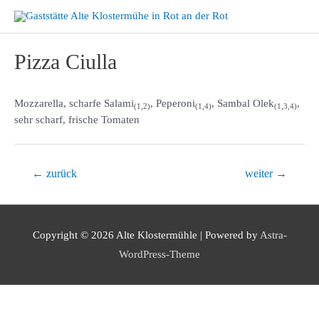
Zum
Inhalt
springen
Pizza Ciulla
Mozzarella, scharfe Salami
, Peperoni
, Sambal Olek
,
(1,2)
(1,4)
(1,3,4)
sehr scharf, frische Tomaten
Beitragsnavigation
←
zurück
weiter
→
Copyright © 2026
Alte Klostermühle
| Powered by
Astra-
WordPress-Theme